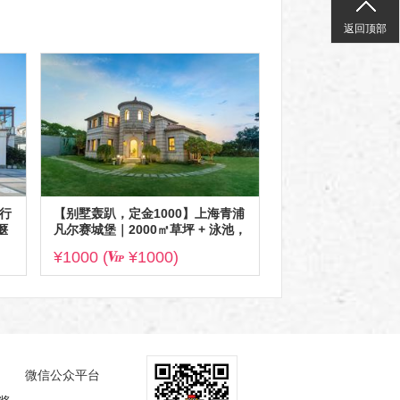
返回顶部
行
【别墅轰趴，定金1000】上海青浦
惬
凡尔赛城堡｜2000㎡草坪 + 泳池，
20-80 人奢享轰趴
¥1000 (
¥1000)
微信公众平台