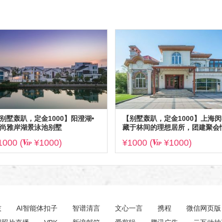
别墅轰趴，定金1000】阳澄湖•
【别墅轰趴，定金1000】上海闵
尚雅岸湖景泳池别墅
藏于林间的理想居所，团建聚会
意之选
1000 (
¥1000)
¥1000 (
¥1000)
技
AI智能体扣子
智谱清言
文心一言
携程
微信网页版