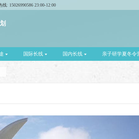
热线:
15026990586
23:00
-
12:00
划
途
国际长线
国内长线
亲子研学夏冬令