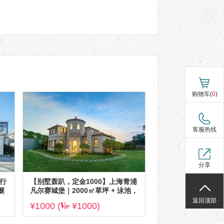
购物车(
0
)
客服热线
分享
行
【别墅轰趴，定金1000】上海青浦
惬
凡尔赛城堡｜2000㎡草坪 + 泳池，
20-80 人奢享轰趴
返回顶部
¥1000 (
¥1000)