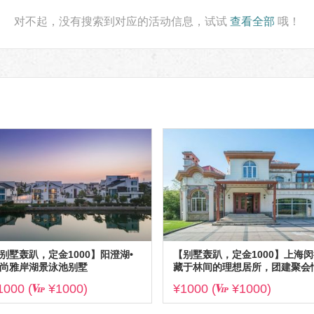
更多
对不起，没有搜索到对应的活动信息，试试
查看全部
哦！
更多
别墅轰趴，定金1000】阳澄湖•
【别墅轰趴，定金1000】上海闵
尚雅岸湖景泳池别墅
藏于林间的理想居所，团建聚会
意之选
1000 (
¥1000)
¥1000 (
¥1000)