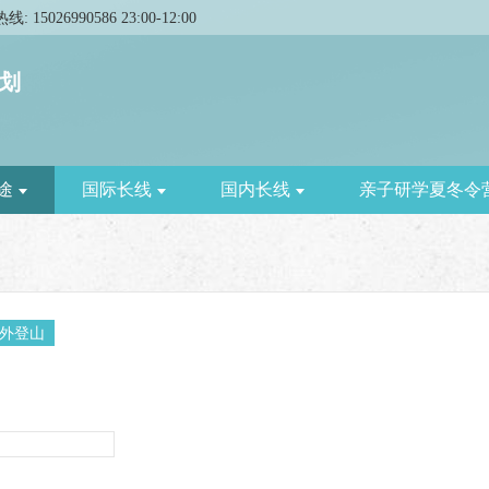
热线:
15026990586
23:00
-
12:00
划
途
国际长线
国内长线
亲子研学夏冬令
外登山
更多